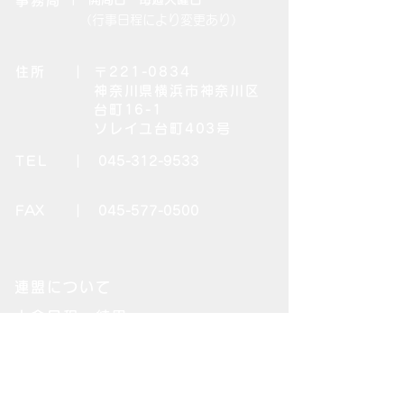
事務局
（行事日程により変更あり）
住所
| 〒221-0834
神奈川県横浜市神奈川区
台町16-1
ソレイユ台町403号
TEL
|
045-312-9533
FAX
|
045-577-0500
連盟について
大会日程・結果
県連盟役員・各委員会
地区連盟