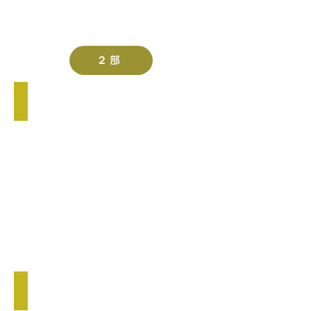
２部
２部 優勝
え
ー
す
（平
塚）
２部 準優勝
BEGIN（横