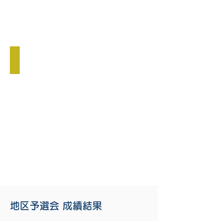
３部 準優勝
西
一
ロ
ー
ズ
（相
模
原）
地区予選会 成績結果