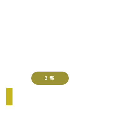
浜
南）
３部
３部 優勝
レ
イ
ン
ボ
ー
（湘
南）